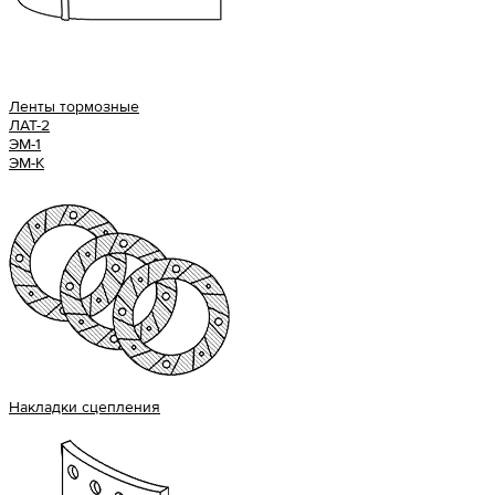
Ленты тормозные
ЛАТ-2
ЭМ-1
ЭМ-К
Накладки сцепления