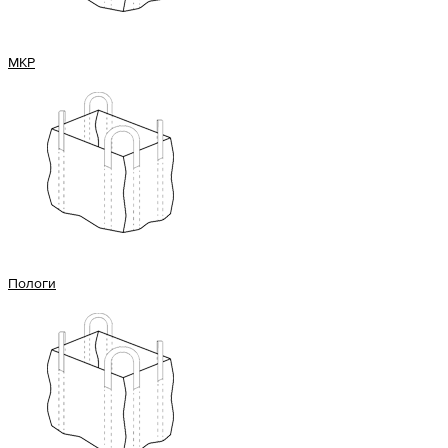
МКР
Пологи