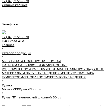
+7 (343) 272-98-70
Личный кабинет
Урал АТИ
Телефоны
+7 (343) 272-98-70
ПАО Урал АТИ
Главная
/
Каталог продукции
/
МЯГКАЯ ТАРА ПОЛИПРОПИЛЕНОВАЯ
НАБИВКИ САЛЬНИКОВЫЕ
ФРИКЦИОННЫЕ
ИЗДЕЛИЯ
ТЕПЛОИЗОЛЯЦИОННЫЕ МАТЕРИАЛЫ
ПРОКЛАДОЧНЫЕ
МАТЕРИАЛЫ И ВЫРУБНЫЕ ИЗДЕЛИЯ ИЗ НИХ
МЯГКАЯ ТАРА
ПОЛИПРОПИЛЕНОВАЯ
ПОЛИУРЕТАНОВЫЕ ИЗДЕЛИЯ
/
Рукава
Мешки
МКР
Рукава
Пологи
/
Рукав ПП технический шириной 50 см