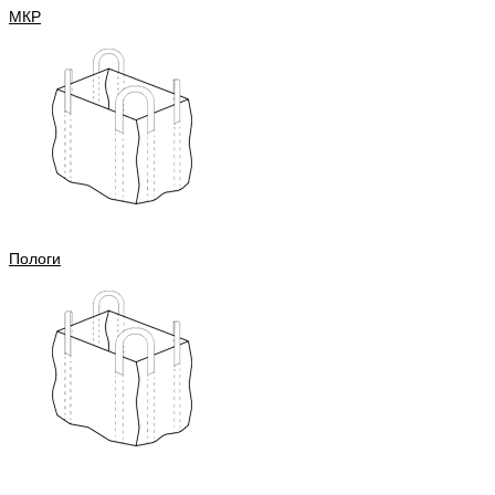
МКР
Пологи