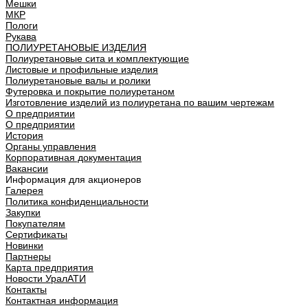
Мешки
МКР
Пологи
Рукава
ПОЛИУРЕТАНОВЫЕ ИЗДЕЛИЯ
Полиуретановые сита и комплектующие
Листовые и профильные изделия
Полиуретановые валы и ролики
Футеровка и покрытие полиуретаном
Изготовление изделий из полиуретана по вашим чертежам
О предприятии
О предприятии
История
Органы управления
Корпоративная документация
Вакансии
Информация для акционеров
Галерея
Политика конфиденциальности
Закупки
Покупателям
Сертификаты
Новинки
Партнеры
Карта предприятия
Новости УралАТИ
Контакты
Контактная информация