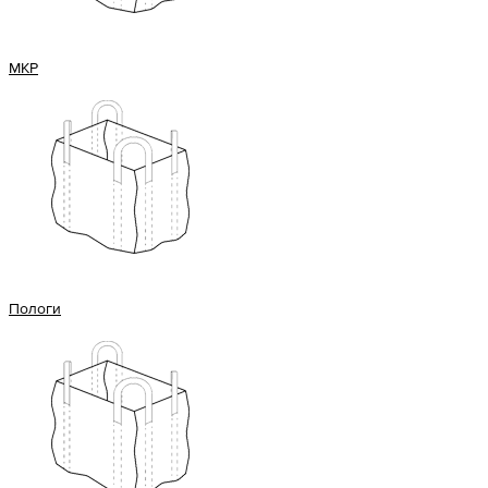
МКР
Пологи