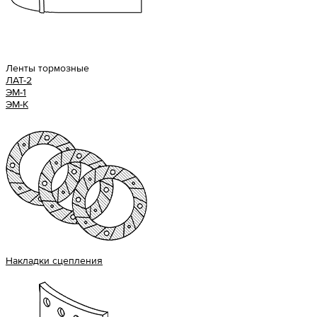
Ленты тормозные
ЛАТ-2
ЭМ-1
ЭМ-К
Накладки сцепления