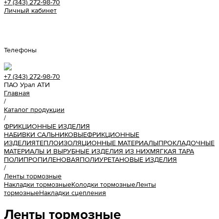
+7 (343) 272-98-70
Личный кабинет
Урал АТИ
Телефоны
+7 (343) 272-98-70
ПАО Урал АТИ
Главная
/
Каталог продукции
/
ФРИКЦИОННЫЕ ИЗДЕЛИЯ
НАБИВКИ САЛЬНИКОВЫЕ
ФРИКЦИОННЫЕ
ИЗДЕЛИЯ
ТЕПЛОИЗОЛЯЦИОННЫЕ МАТЕРИАЛЫ
ПРОКЛАДОЧНЫЕ
МАТЕРИАЛЫ И ВЫРУБНЫЕ ИЗДЕЛИЯ ИЗ НИХ
МЯГКАЯ ТАРА
ПОЛИПРОПИЛЕНОВАЯ
ПОЛИУРЕТАНОВЫЕ ИЗДЕЛИЯ
/
Ленты тормозные
Накладки тормозные
Колодки тормозные
Ленты
тормозные
Накладки сцепления
Ленты тормозные