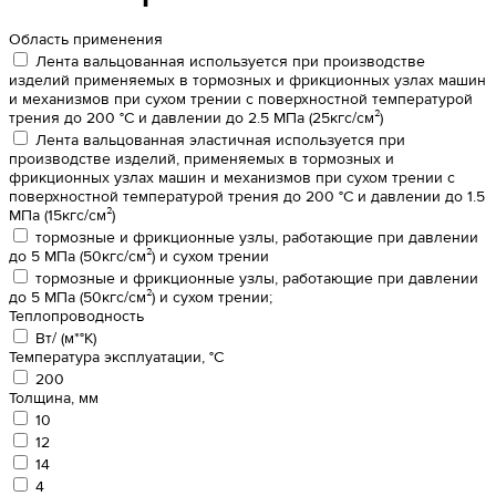
Область применения
Лента вальцованная используется при производстве
изделий применяемых в тормозных и фрикционных узлах машин
и механизмов при сухом трении с поверхностной температурой
трения до 200 °С и давлении до 2.5 МПа (25кгс/см²)
Лента вальцованная эластичная используется при
производстве изделий, применяемых в тормозных и
фрикционных узлах машин и механизмов при сухом трении с
поверхностной температурой трения до 200 °С и давлении до 1.5
МПа (15кгс/см²)
тормозные и фрикционные узлы, работающие при давлении
до 5 МПа (50кгс/см²) и сухом трении
тормозные и фрикционные узлы, работающие при давлении
до 5 МПа (50кгс/см²) и сухом трении;
Теплопроводность
Вт/ (м*°К)
Температура эксплуатации, °С
200
Толщина, мм
10
12
14
4