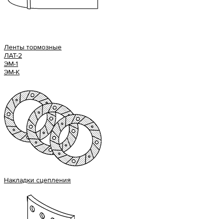
Ленты тормозные
ЛАТ-2
ЭМ-1
ЭМ-К
Накладки сцепления