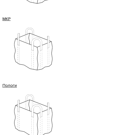
МКР
Пологи