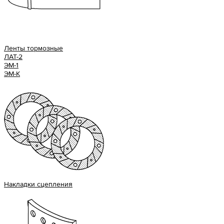
Ленты тормозные
ЛАТ-2
ЭМ-1
ЭМ-К
Накладки сцепления