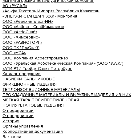
Магнитогорский металлургический комбинат
АО «РУСАЛ»
«Альфа Текстиль Импорт» Республика Казахстан
«ЭНЕРЖИ СТАНДАРТ ХХК» Монголия
ООО «Реалхимпласт-НН»
ООО «Асбест - СнабКомплект»
ООО «АсбоСнаб»
ООО «Химсервис»
ООО «РАЗНОТОРГ»
ООО ТК "ТехСнаб"
ООО «УСА»
ООО Компания Асбестпромснаб
ООО «Уральская Асботехническая Компания» (ООО "У.А.К.")
«АТИ-РТИ Трейд» Санкт-Петербург
Каталог продукции
НАБИВКИ САЛЬНИКОВЫЕ
ФРИКЦИОННЫЕ ИЗДЕЛИЯ
ТЕПЛОИЗОЛЯЦИОННЫЕ МАТЕРИАЛЫ
ПРОКЛАДОЧНЫЕ МАТЕРИАЛЫ И ВЫРУБНЫЕ ИЗДЕЛИЯ ИЗ НИХ
МЯГКАЯ ТАРА ПОЛИПРОПИЛЕНОВАЯ
ПОЛИУРЕТАНОВЫЕ ИЗДЕЛИЯ
О предприятии
О предприятии
История
Органы управления
Корпоративная документация
Вакансии