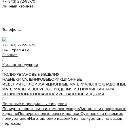
+7 (343) 272-98-70
Личный кабинет
Урал АТИ
Телефоны
+7 (343) 272-98-70
ПАО Урал АТИ
Главная
/
Каталог продукции
/
ПОЛИУРЕТАНОВЫЕ ИЗДЕЛИЯ
НАБИВКИ САЛЬНИКОВЫЕ
ФРИКЦИОННЫЕ
ИЗДЕЛИЯ
ТЕПЛОИЗОЛЯЦИОННЫЕ МАТЕРИАЛЫ
ПРОКЛАДОЧНЫЕ
МАТЕРИАЛЫ И ВЫРУБНЫЕ ИЗДЕЛИЯ ИЗ НИХ
МЯГКАЯ ТАРА
ПОЛИПРОПИЛЕНОВАЯ
ПОЛИУРЕТАНОВЫЕ ИЗДЕЛИЯ
/
Листовые и профильные изделия
Полиуретановые сита и комплектующие
Листовые и профильные
изделия
Полиуретановые валы и ролики
Футеровка и покрытие
полиуретаном
Изготовление изделий из полиуретана по вашим
чертежам