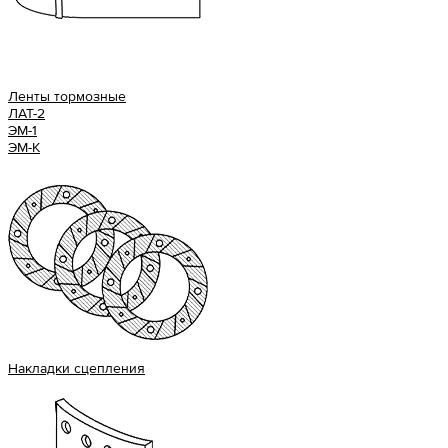
Ленты тормозные
ЛАТ-2
ЭМ-1
ЭМ-К
Накладки сцепления