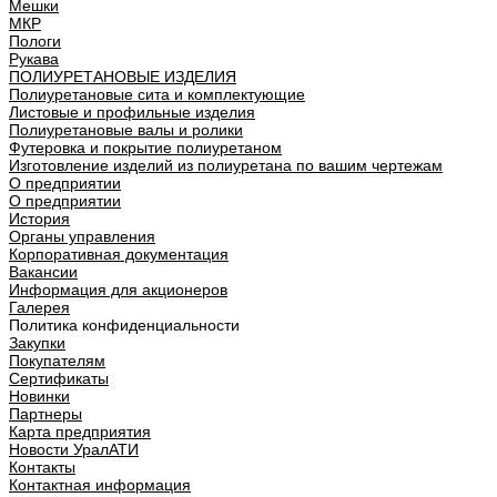
Мешки
МКР
Пологи
Рукава
ПОЛИУРЕТАНОВЫЕ ИЗДЕЛИЯ
Полиуретановые сита и комплектующие
Листовые и профильные изделия
Полиуретановые валы и ролики
Футеровка и покрытие полиуретаном
Изготовление изделий из полиуретана по вашим чертежам
О предприятии
О предприятии
История
Органы управления
Корпоративная документация
Вакансии
Информация для акционеров
Галерея
Политика конфиденциальности
Закупки
Покупателям
Сертификаты
Новинки
Партнеры
Карта предприятия
Новости УралАТИ
Контакты
Контактная информация