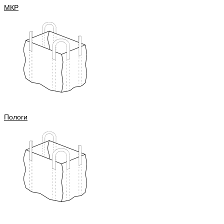
МКР
Пологи