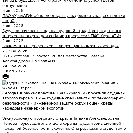
Вклад в будущее: ПАО «УралАТИ» отметило успехи детей
сотрудников.
5 авг 2026
ПАО «УралАТИ» обновляет крышу: надёжность на десятилетия
вперёд
4 авг 2026
Будущее начинается здесь: трудовой отряд Центра детского
творчества открыл для себя мир профессий ПАО «УралАТИ»
3 авг 2026
Знакомство с профессией: шлифовщик тормозных колодок
29 июл 2026
Нить, которая не рвётся: 20 лет мастерства Натальи
Александровны в УралАТИ
24 июл 2026
3 июл 2026
Сегодня в рамках практики ПАО «УралАТИ» посетили студенты
второго курса УГГУ — будущие специалисты по техносферной
безопасности и инженерной защите окружающей среды
кафедры инженерной экологии.
Экскурсионную программу открыла Татьяна Александровна
Попова - руководитель отдела охраны труда, промышленной и
пожарной безопасности, экологии. Она рассказала студентам о