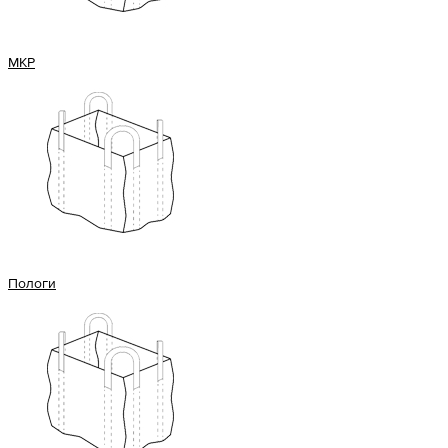
МКР
Пологи