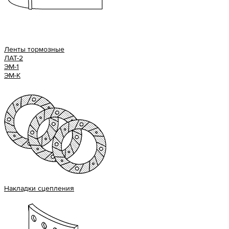
Ленты тормозные
ЛАТ-2
ЭМ-1
ЭМ-К
Накладки сцепления