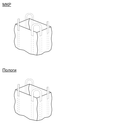
МКР
Пологи