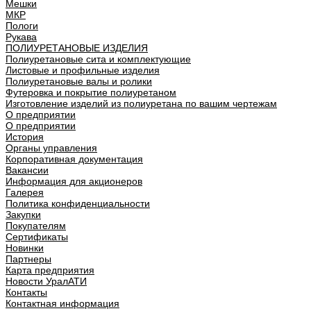
Мешки
МКР
Пологи
Рукава
ПОЛИУРЕТАНОВЫЕ ИЗДЕЛИЯ
Полиуретановые сита и комплектующие
Листовые и профильные изделия
Полиуретановые валы и ролики
Футеровка и покрытие полиуретаном
Изготовление изделий из полиуретана по вашим чертежам
О предприятии
О предприятии
История
Органы управления
Корпоративная документация
Вакансии
Информация для акционеров
Галерея
Политика конфиденциальности
Закупки
Покупателям
Сертификаты
Новинки
Партнеры
Карта предприятия
Новости УралАТИ
Контакты
Контактная информация