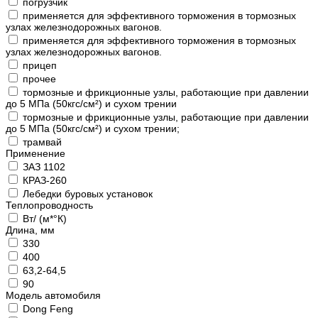
погрузчик
применяется для эффективного торможения в тормозных
узлах железнодорожных вагонов.
применяется для эффективного торможения в тормозных
узлах железнодорожных вагонов.
прицеп
прочее
тормозные и фрикционные узлы, работающие при давлении
до 5 МПа (50кгс/см²) и сухом трении
тормозные и фрикционные узлы, работающие при давлении
до 5 МПа (50кгс/см²) и сухом трении;
трамвай
Применение
ЗАЗ 1102
КРАЗ-260
Лебедки буровых установок
Теплопроводность
Вт/ (м*°К)
Длина, мм
330
400
63,2-64,5
90
Модель автомобиля
Dong Feng