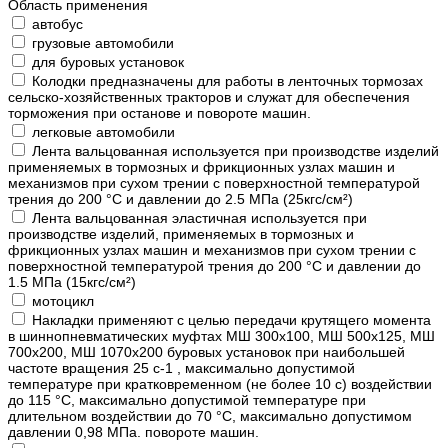
Область применения
автобус
грузовые автомобили
для буровых установок
Колодки предназначены для работы в ленточных тормозах
сельско-хозяйственных тракторов и служат для обеспечения
торможения при останове и повороте машин.
легковые автомобили
Лента вальцованная используется при производстве изделий
применяемых в тормозных и фрикционных узлах машин и
механизмов при сухом трении с поверхностной температурой
трения до 200 °С и давлении до 2.5 МПа (25кгс/см²)
Лента вальцованная эластичная используется при
производстве изделий, применяемых в тормозных и
фрикционных узлах машин и механизмов при сухом трении с
поверхностной температурой трения до 200 °С и давлении до
1.5 МПа (15кгс/см²)
мотоцикл
Накладки применяют с целью передачи крутящего момента
в шиннопневматических муфтах МШ 300х100, МШ 500х125, МШ
700х200, МШ 1070х200 буровых установок при наибольшей
частоте вращения 25 с-1 , максимально допустимой
температуре при кратковременном (не более 10 с) воздействии
до 115 °С, максимально допустимой температуре при
длительном воздействии до 70 °С, максимально допустимом
давлении 0,98 МПа. повороте машин.